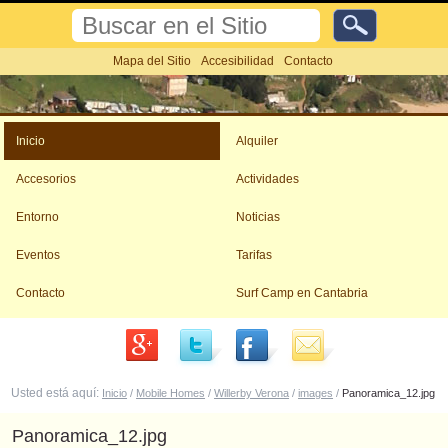
Cambiar
Buscar
a
contenido.
Búsqueda
Mapa del Sitio
Accesibilidad
Contacto
Avanzada…
|
Saltar
Herramientas
a
Personales
navegación
Inicio
Alquiler
Accesorios
Actividades
Entorno
Noticias
Eventos
Tarifas
Contacto
Surf Camp en Cantabria
Usted está aquí:
Inicio
/
Mobile Homes
/
Willerby Verona
/
images
/
Panoramica_12.jpg
Panoramica_12.jpg