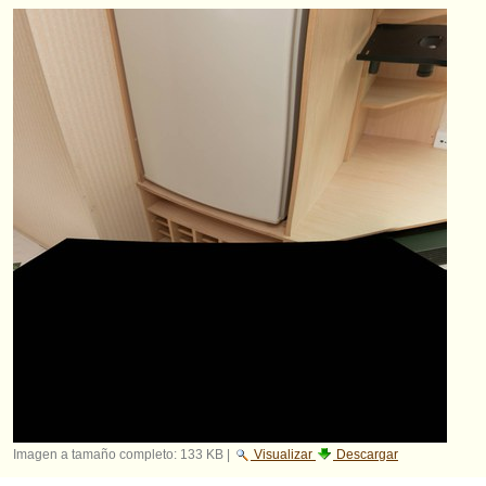
Imagen a tamaño completo:
133 KB
|
Visualizar
Descargar