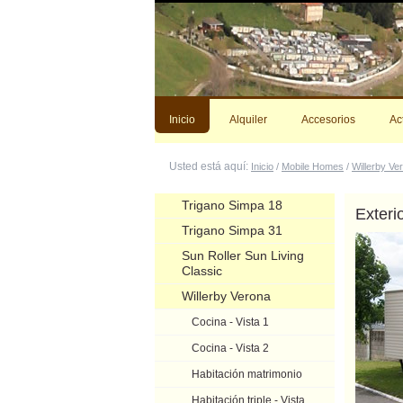
Cambiar
a
contenido.
|
Saltar
a
navegación
Inicio
Alquiler
Accesorios
Ac
Usted está aquí:
Inicio
/
Mobile Homes
/
Willerby Ve
Navegación
Trigano Simpa 18
Exterio
Trigano Simpa 31
Sun Roller Sun Living
Classic
Willerby Verona
Cocina - Vista 1
Cocina - Vista 2
Habitación matrimonio
Habitación triple - Vista