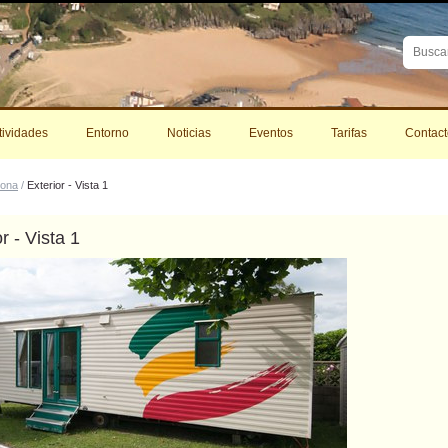
Buscar
Búsque
Avanza
tividades
Entorno
Noticias
Eventos
Tarifas
Contact
rona
/
Exterior - Vista 1
r - Vista 1