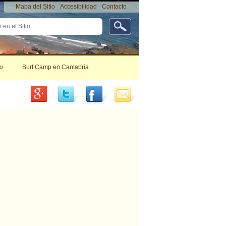
Mapa del Sitio
Accesibilidad
Contacto
da
da…
Herramientas
Personales
o
Surf Camp en Cantabria