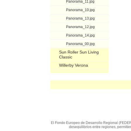
Panorama_11.jpg
Panorama_10.jpg
Panorama_13.jpg
Panorama_12.jpg
Panorama_14.jpg
Panorama_00.jpg
Sun Roller Sun Living
Classic
Willerby Verona
El Fondo Europeo de Desarrollo Regional (FEDER) e
desequilibrios entre regiones, permit