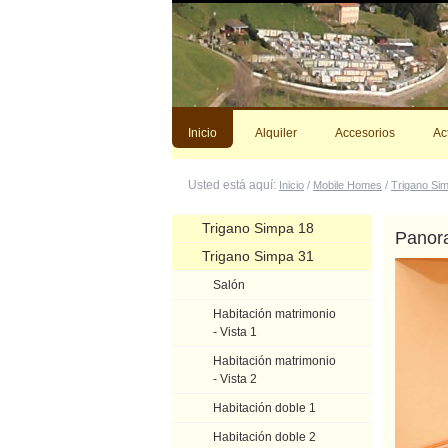
Cambiar
a
contenido.
|
Saltar
a
navegación
Inicio
Alquiler
Accesorios
Ac
Usted está aquí:
Inicio
/
Mobile Homes
/
Trigano Si
Navegación
Trigano Simpa 18
Panor
Trigano Simpa 31
Salón
Habitación matrimonio
- Vista 1
Habitación matrimonio
- Vista 2
Habitación doble 1
Habitación doble 2