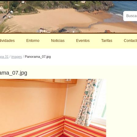
Buscar
Búsque
Avanza
tividades
Entorno
Noticias
Eventos
Tarifas
Contact
mpa 31
/
images
/
Panorama_07.jpg
ama_07.jpg