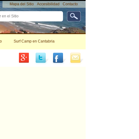
Mapa del Sitio
Accesibilidad
Contacto
da
da…
Herramientas
Personales
o
Surf Camp en Cantabria