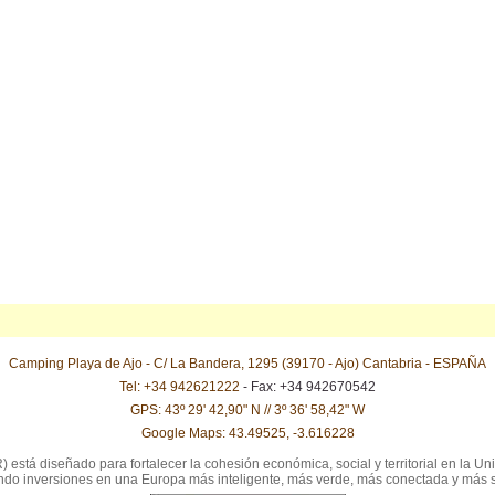
Camping Playa de Ajo - C/ La Bandera, 1295 (39170 - Ajo) Cantabria - ESPAÑA
Tel: +34 942621222
- Fax: +34 942670542
GPS: 43º 29' 42,90" N // 3º 36' 58,42" W
Google Maps: 43.49525, -3.616228
stá diseñado para fortalecer la cohesión económica, social y territorial en la Uni
iendo inversiones en una Europa más inteligente, más verde, más conectada y más 