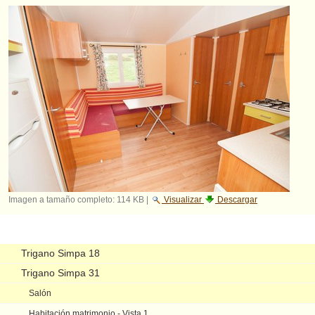
Imagen a tamaño completo:
114 KB
|
Visualizar
Descargar
Navegación
Trigano Simpa 18
Trigano Simpa 31
Salón
Habitación matrimonio - Vista 1