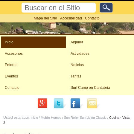
Cambiar
Buscar
a
contenido.
Búsqueda
Mapa del Sitio
Accesibilidad
Contacto
Avanzada…
|
Saltar
Herramientas
a
Personales
navegación
Inicio
Alquiler
Accesorios
Actividades
Entorno
Noticias
Eventos
Tarifas
Contacto
Surf Camp en Cantabria
Usted está aquí:
Inicio
/
Mobile Homes
/
Sun Roller Sun Living Classic
/
Cocina - Vista
2