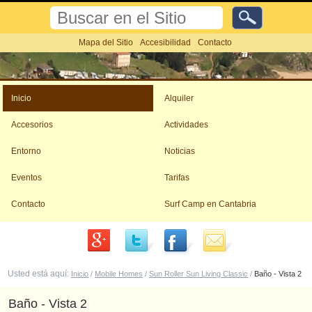
Cambiar
Buscar
a
contenido.
Búsqueda
Mapa del Sitio
Accesibilidad
Contacto
Avanzada…
|
Saltar
Herramientas
a
Personales
navegación
Inicio
Alquiler
Accesorios
Actividades
Entorno
Noticias
Eventos
Tarifas
Contacto
Surf Camp en Cantabria
Usted está aquí:
Inicio
/
Mobile Homes
/
Sun Roller Sun Living Classic
/
Baño - Vista 2
Baño - Vista 2