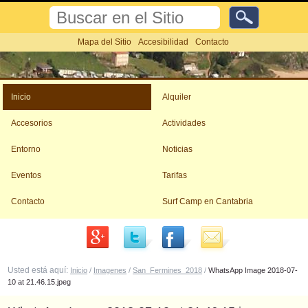
Cambiar
Buscar
a
contenido.
Búsqueda
Mapa del Sitio
Accesibilidad
Contacto
Avanzada…
|
Saltar
Herramientas
a
Personales
navegación
Inicio
Alquiler
Accesorios
Actividades
Entorno
Noticias
Eventos
Tarifas
Contacto
Surf Camp en Cantabria
Usted está aquí:
Inicio
/
Imagenes
/
San_Fermines_2018
/
WhatsApp Image 2018-07-
10 at 21.46.15.jpeg