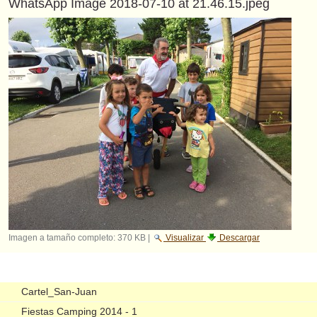
WhatsApp Image 2018-07-10 at 21.46.15.jpeg
Imagen a tamaño completo:
370 KB
|
Visualizar
Descargar
Navegación
Cartel_San-Juan
Fiestas Camping 2014 - 1