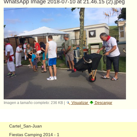
WhatsApp Image 2018-07-10 at 21.46.15 (2).jpeg
Imagen a tamaño completo:
236 KB
|
Visualizar
Descargar
Navegación
Cartel_San-Juan
Fiestas Camping 2014 - 1