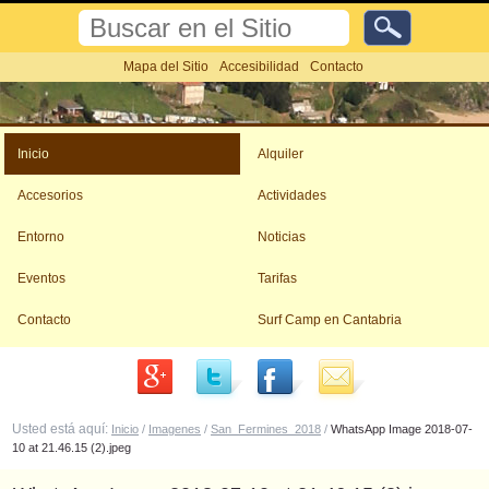
Cambiar
Buscar
a
contenido.
Búsqueda
Mapa del Sitio
Accesibilidad
Contacto
Avanzada…
|
Saltar
Herramientas
a
Personales
navegación
Inicio
Alquiler
Accesorios
Actividades
Entorno
Noticias
Eventos
Tarifas
Contacto
Surf Camp en Cantabria
Usted está aquí:
Inicio
/
Imagenes
/
San_Fermines_2018
/
WhatsApp Image 2018-07-
10 at 21.46.15 (2).jpeg