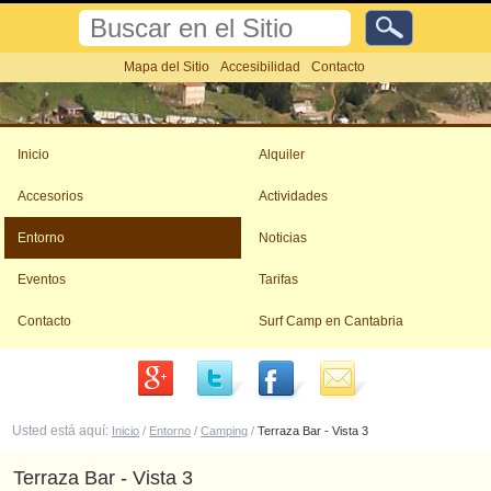
Cambiar
Buscar
a
contenido.
Búsqueda
Mapa del Sitio
Accesibilidad
Contacto
Avanzada…
|
Saltar
Herramientas
a
Personales
navegación
Inicio
Alquiler
Accesorios
Actividades
Entorno
Noticias
Eventos
Tarifas
Contacto
Surf Camp en Cantabria
Usted está aquí:
Inicio
/
Entorno
/
Camping
/
Terraza Bar - Vista 3
Terraza Bar - Vista 3