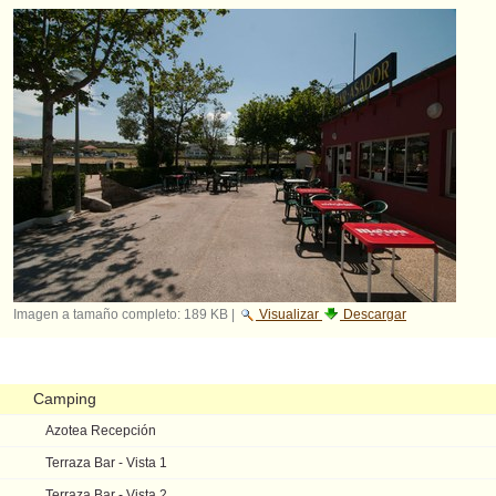
Imagen a tamaño completo:
189 KB
|
Visualizar
Descargar
Navegación
Camping
Azotea Recepción
Terraza Bar - Vista 1
Terraza Bar - Vista 2