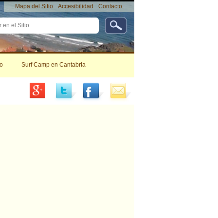
Mapa del Sitio
Accesibilidad
Contacto
da
da…
Herramientas
Personales
o
Surf Camp en Cantabria