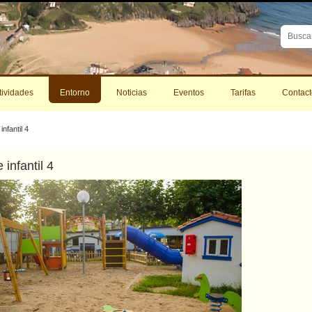
Buscar
Búsque
Avanza
tividades
Entorno
Noticias
Eventos
Tarifas
Contact
infantil 4
 infantil 4