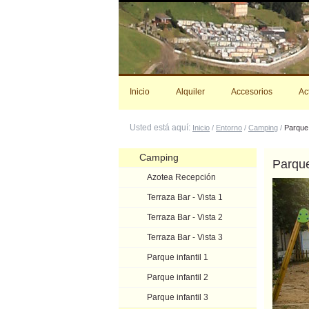
Cambiar
a
contenido.
|
Saltar
a
navegación
Inicio
Alquiler
Accesorios
Ac
Usted está aquí:
Inicio
/
Entorno
/
Camping
/
Parque 
Navegación
Camping
Parque
Azotea Recepción
Terraza Bar - Vista 1
Terraza Bar - Vista 2
Terraza Bar - Vista 3
Parque infantil 1
Parque infantil 2
Parque infantil 3