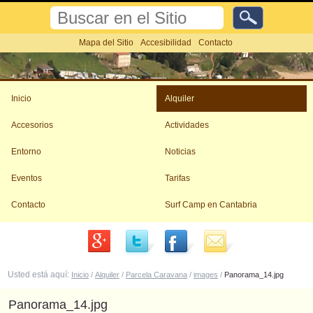
Cambiar
Buscar
a
contenido.
Búsqueda
Mapa del Sitio
Accesibilidad
Contacto
Avanzada…
|
Saltar
Herramientas
a
Personales
navegación
Inicio
Alquiler
Accesorios
Actividades
Entorno
Noticias
Eventos
Tarifas
Contacto
Surf Camp en Cantabria
Usted está aquí:
Inicio
/
Alquiler
/
Parcela Caravana
/
images
/
Panorama_14.jpg
Panorama_14.jpg