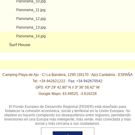
Panorama_10.jpg
Panorama_11.jpg
Panorama_12.jpg
Panorama_13.jpg
Panorama_14.jpg
Surf House
Camping Playa de Ajo - C/ La Bandera, 1295 (39170 - Ajo) Cantabria - ESPAÑA
Tel: +34 942621222
- Fax: +34 942670542
GPS: 43º 29' 42,90" N // 3º 36' 58,42" W
Google Maps: 43.49525, -3.616228
El Fondo Europeo de Desarrollo Regional (FEDER) está diseñado para
fortalecer la cohesión económica, social y territorial en la Unión Europea. Su
objetivo es hacerlo corrigiendo los desequilibrios entre regiones, permitiendo
inversiones en una Europa más inteligente, más verde, más conectada y más
social y más cercana a sus ciudadanos.