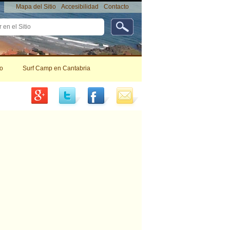
Mapa del Sitio
Accesibilidad
Contacto
da
da…
Herramientas
Personales
o
Surf Camp en Cantabria