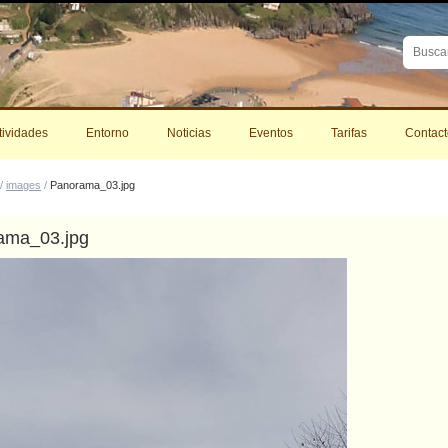
Buscar
Búsque
Avanza
tividades
Entorno
Noticias
Eventos
Tarifas
Contact
/
images
/
Panorama_03.jpg
ama_03.jpg