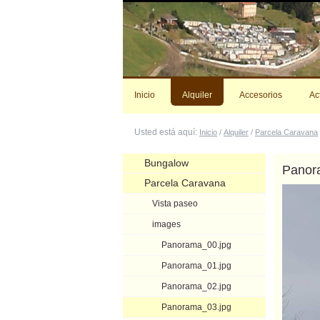
Cambiar
a
contenido.
|
Saltar
a
navegación
Inicio
Alquiler
Accesorios
Ac
Usted está aquí:
Inicio
/
Alquiler
/
Parcela Caravana
Navegación
Bungalow
Panor
Parcela Caravana
Vista paseo
images
Panorama_00.jpg
Panorama_01.jpg
Panorama_02.jpg
Panorama_03.jpg