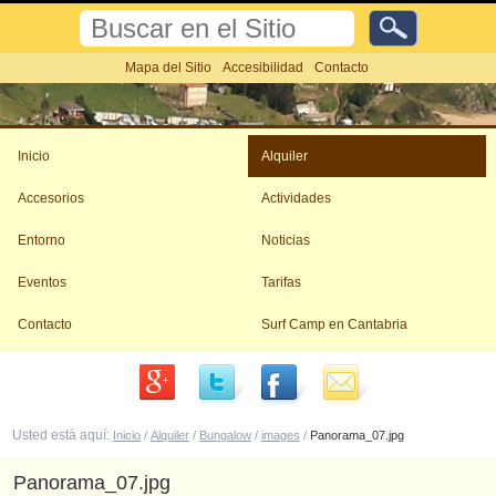
Cambiar
Buscar
a
contenido.
Búsqueda
Mapa del Sitio
Accesibilidad
Contacto
Avanzada…
|
Saltar
Herramientas
a
Personales
navegación
Inicio
Alquiler
Accesorios
Actividades
Entorno
Noticias
Eventos
Tarifas
Contacto
Surf Camp en Cantabria
Usted está aquí:
Inicio
/
Alquiler
/
Bungalow
/
images
/
Panorama_07.jpg
Panorama_07.jpg