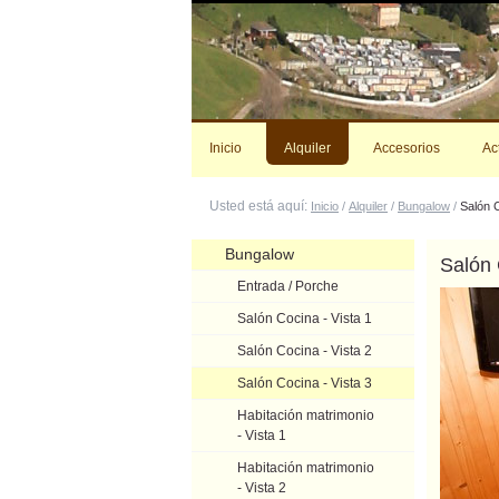
Cambiar
a
contenido.
|
Saltar
a
navegación
Inicio
Alquiler
Accesorios
Ac
Usted está aquí:
Inicio
/
Alquiler
/
Bungalow
/
Salón C
Navegación
Bungalow
Salón 
Entrada / Porche
Salón Cocina - Vista 1
Salón Cocina - Vista 2
Salón Cocina - Vista 3
Habitación matrimonio
- Vista 1
Habitación matrimonio
- Vista 2