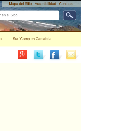
Mapa del Sitio
Accesibilidad
Contacto
da
da…
Herramientas
Personales
o
Surf Camp en Cantabria