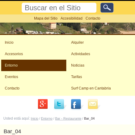
Cambiar
Buscar
a
contenido.
Búsqueda
Mapa del Sitio
Accesibilidad
Contacto
Avanzada…
|
Saltar
Herramientas
a
Personales
navegación
Inicio
Alquiler
Accesorios
Actividades
Entorno
Noticias
Eventos
Tarifas
Contacto
Surf Camp en Cantabria
Usted está aquí:
Inicio
/
Entorno
/
Bar - Restaurante
/
Bar_04
Bar_04