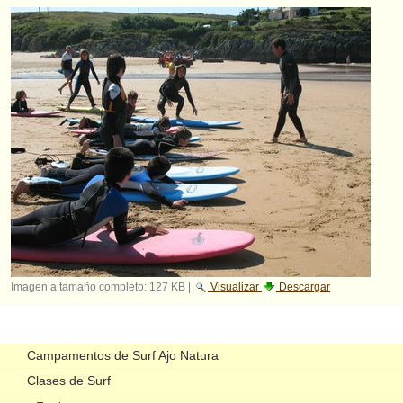
Imagen a tamaño completo:
127 KB
|
Visualizar
Descargar
Navegación
Campamentos de Surf Ajo Natura
Clases de Surf