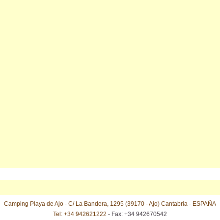
Camping Playa de Ajo - C/ La Bandera, 1295 (39170 - Ajo) Cantabria - ESPAÑA
Tel: +34 942621222
- Fax: +34 942670542